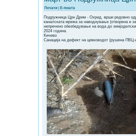
Печати
|
Е-пошта
Подружница Црн Дрим - Охрид, врши редовно од
каналската мрежа за наводнување (отворена и за
непречено обезбедување на вода до земјоделскит
2024 година.
Кичево
Санација на дефект на цевководот (рушена ПВЦ-ц