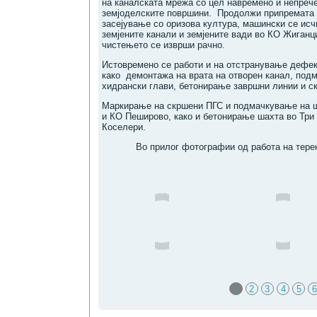
на каналската мрежа со цел навремено и непреч
земјоделските површини. Продолжи припремата 
засејување со оризова култура, машински се исч
земјените канали и земјените вади во КО Жиганц
чистењето се изврши рачно.
Истовремено се работи и на отстранување дефек
како демонтажа на врата на отворен канал, под
хидрански глави, бетонирање завршни линии и с
Mаркирање на скршени ПГС и подмачкување на 
и КО Пеширово, како и бетонирање шахта во Тр
Коселери.
Во прилог фотографии од работа на тере
1
2
3
4
5
6