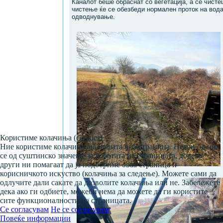
Каналот беше обраснат со вегетација, а се чистеш
чистење ќе се обезбеди нормален проток на вода
одводнување.
Користиме колачиња (cookies)
Ние користиме колачиња на нашата веб-страница. Некои од нив
се од суштинско значење за работата на страницата, додека
други ни помагаат да ја подобриме оваа страница и
корисничкото искуство (колачиња за следење). Можете сами да
одлучите дали сакате да дозволите колачиња или не. Забележете
дека ако ги одбиете, можеби нема да можете да ги користите
сите функционалности на страницата.
Се согласувам
Не се согласувам
Повеќе информации