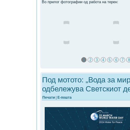
Во прилог фотографии од работа на терен:
1
2
3
4
5
6
7
8
Под мотото: „Вода за мир
одбележува Светскиот де
Печати
|
Е-пошта