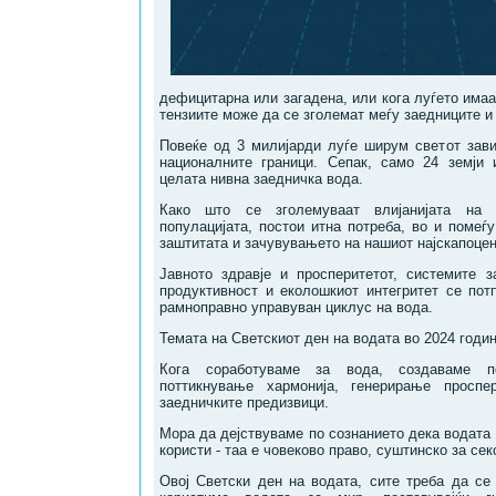
дефицитарна или загадена, или кога луѓето имаа
тензиите може да се зголемат меѓу заедниците и 
Повеќе од 3 милијарди луѓе ширум светот зав
националните граници. Сепак, само 24 земји 
целата нивна заедничка вода.
Како што се зголемуваат влијанијата на 
популацијата, постои итна потреба, во и помеѓ
заштитата и зачувувањето на нашиот најскапоцен
Јавното здравје и просперитетот, системите з
продуктивност и еколошкиот интегритет се по
рамноправно управуван циклус на вода.
Темата на Светскиот ден на водата во 2024 годин
Кога соработуваме за вода, создаваме п
поттикнување хармонија, генерирање просп
заедничките предизвици.
Мора да дејствуваме по сознанието дека водата 
користи - таа е човеково право, суштинско за сек
Овој Светски ден на водата, сите треба да се