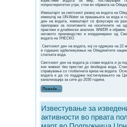
користиме водата за мир, поставувајќи 
попросперитетно утре, стои во објавата на Обед
Извештајот за светскиот развој на водата на Об
извештај на UN-Water за прашањата за вода и с
ден на водата, извештајот се фокусира на раз
препораки за политиките на носителите на о
практики и длабински анализи. WWDR е објавен
неговото производство е координирано од Све
водата на УНЕСКО.
Светскиот ден на водата, кој се одржува на 22 м
е годишно одбележување на Обединетите нации
слатката вода.
Светскиот ден на водата ја слави водата и ја по
кои живеат без пристап до безбедна вода. Стан
справување со глобалната криза на водата. Осн
водата е да се поддржи постигнувањето на Це
канализација за сите до 2030 година.
Повеќе...
Известување за изведен
активности во првата по
март во Подружница Црн