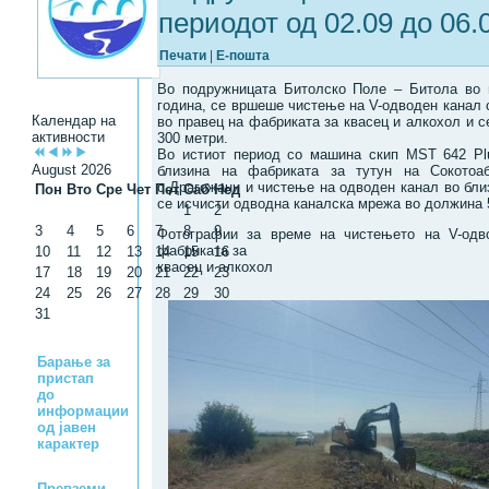
периодот од 02.09 до 06.
Печати
|
Е-пошта
Во подружницата Битолско Поле – Битола во п
година, се вршеше чистење на V-одводен канал 
Календар на
во правец на фабриката за квасец и алкохол и 
активности
300 метри.
Во истиот период со машина скип MST 642 Pl
August 2026
близина на фабриката за тутун на Сокото
с.Драгожани и чистење на одводен канал во близ
Пон
Вто
Сре
Чет
Пет
Саб
Нед
се исчисти одводна каналска мрежа во должина 
1
2
3
4
5
6
7
8
9
Фотографии за време на чистењето на V-одв
фабриката за
10
11
12
13
14
15
16
квасец и алкохол
17
18
19
20
21
22
23
24
25
26
27
28
29
30
31
Барање за
пристап
до
информации
од јавен
карактер
Превземи