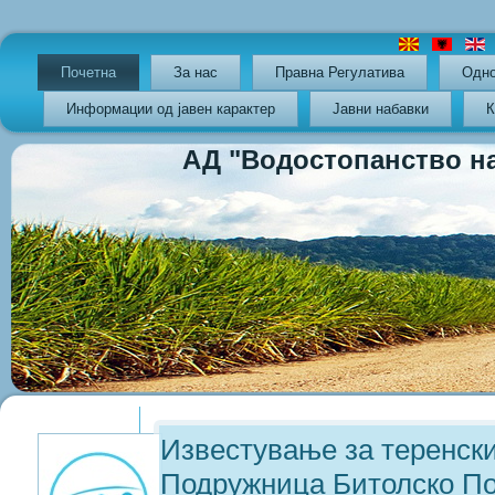
Почетна
За нас
Правна Регулатива
Oдно
Информации од јавен карактер
Јавни набавки
К
АД "Водостопанство на РС
Previous
Previous
Next
Next
Year
Month
Year
Month
Известување за теренски
Подружница Битолско По