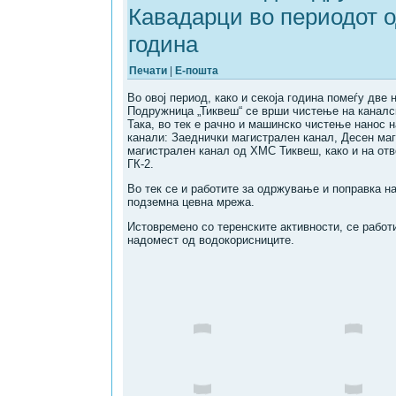
Кавадарци во периодот од
година
Печати
|
Е-пошта
Во овој период, како и секоја година помеѓу две
Подружница „Тиквеш“ се врши чистење на каналск
Така, во тек е рачно и машинско чистење нанос 
канали: Заеднички магистрален канал, Десен ма
магистрален канал од ХМС Тиквеш, како и на отв
ГК-2.
Во тек се и работите за одржување и поправка н
подземна цевна мрежа.
Истовремено со теренските активности, се работ
надомест од водокорисниците.