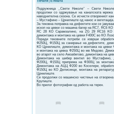
Печати
|
Е-пошта
Подружница ,,Свети Николе’’ – Свети Нико
продолжи со одржување на каналската мрежа 
наводнителна сезона. Се исчисти отворениот ка
– Мустафино – Црнилиште од нанос и вегетација
За тековна поправка на дефектите кои се јавува
ископ на цевки со машина багер на RC7, RC6 КО
RC 28 КО Сарамзалино, на ZG 29 RC16 KO 
демонтажа и монтажа на цевки F400C во КО Лозо
Поради тековните потреби се изврши обработ
Ф250Ц, Ф150Ц за санирање на дефектите, дем
КО Црнилиште, демонтажа и монтажа на цевки 
и монтажа на цевка Ф250Ц во мв Медово. Демо
во атарот на село Амзабегово, демонтажа на це
Демонтажа на шибер вентил во Мустафино, 
Ф200Ц, Ф150Ц припрема на Ф300Ц за монтажа
Демонтажа на АЦЦ Ф200 во Коселери, обработ
Ф150Ц во КО Делисинци, монтажа на репаратур
Црнилиште.
Се продолжи со машинско чистење на отворена
Крупиште.
Во прилог фотографии од работа на терен.