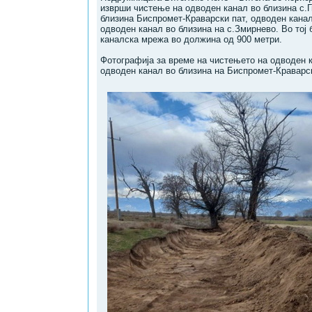
изврши чистење на одводен канал во близина с.Г
близина Биспромет-Краварски пат, одводeн канал
одводен канал во близина на с.Змирнево. Во тој
каналска мрежа во должина од 900 метри.
Фотографија за време на чистењето на одводен к
одводен канал во близина на Биспромет-Краварс