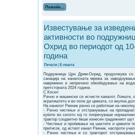
Повеќе...
Известување за изведен
активности во подружни
Охрид во периодот од 10
година
Печати
|
Е-пошта
Подружница Црн Дрим-Охрид, продолжува со
санација на каналската мрежа за наводнување
навремено и непречено обезбедување на вода
претстојната 2024 година.
С.Косел
Рачно и машински се исчисти каналот Лоиште, о
игралиштето и во поле до цевката, со вкупна дол
На каналот Рвеник рачно се работеше на неколку
- Рачно чистење и отстранување на пропаднат
куќите во селото кој го попречуваше нормалнио
трактор соодветно беше изнесен градежниот шут 
- Чистење и пробивање на шахтите и цевките по
притисок, од истиот канал Рвеник, наспроти учи
- Рачно чистење и со тракторот отстранување