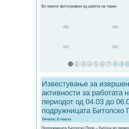
Во прилог фотографии од работа на терен.
1
2
3
4
5
6
7
8
9
1
Известување за извршен
активности за работата н
периодот од 04.03 до 06.
подружницата Битолско 
Печати
|
Е-пошта
Подружницата Битолско Поле – Битола во периодо