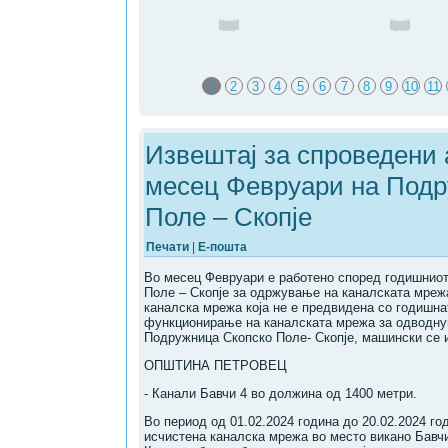
1
2
3
4
5
6
7
8
9
10
11
19
20
21
22
23
24
25
Извештај за спроведени 
месец Февруари на Подр
Поле – Скопје
Печати
|
Е-пошта
Во месец Февруари е работено според годишнио
Поле – Скопје за одржување на каналската мрежа
каналска мрежа која не е предвидена со годишна
функционирање на каналската мрежа за одводнув
Подружница Скопско Поле- Скопје, машински се и
ОПШТИНА ПЕТРОВЕЦ
- Канали Бавчи 4 во должина од 1400 метри.
Во период од 01.02.2024 година до 20.02.2024 го
исчистена каналска мрежа во место викано Бавч