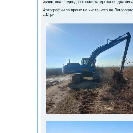
исчистена е одводна каналска мрежа во должина
Фотографии за време на чистењето на Логовардс
с.Егри