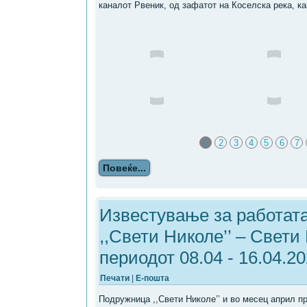
каналот Рвеник, од зафатот на Коселска река, как
1
2
3
4
5
6
7
Повеќе...
Известување за работат
,,Свети Николе’’ – Свети
периодот 08.04 - 16.04.2
Печати
|
Е-пошта
Подружница ,,Свети Николе’’ и во месец април 