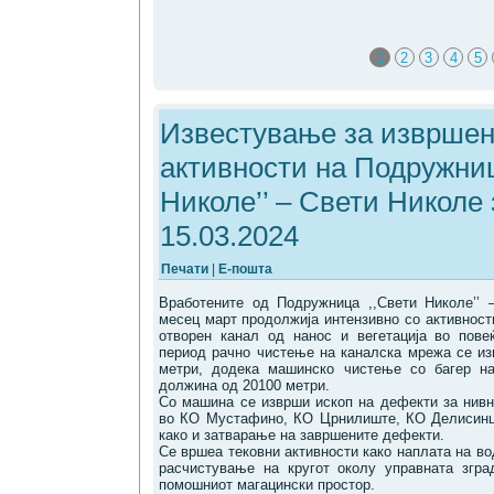
1
2
3
4
5
Известување за извршен
активности на Подружниц
Николе’’ – Свети Николе 
15.03.2024
Печати
|
Е-пошта
Вработените од Подружница ,,Свети Николе’’ 
месец март продолжија интензивно со активности
отворен канал од нанос и вегетација во пове
период рачно чистење на каналска мрежа се и
метри, додека машинско чистење со багер н
должина од 20100 мeтри.
Со машина се изврши ископ на дефекти за нивн
во КО Мустафино, КО Црнилиште, КО Делисинц
како и затварање на завршените дефекти.
Се вршеа тековни активности како наплата на в
расчистување на кругот околу управната згр
помошниот магацински простор.