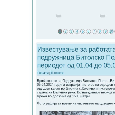
1
2
3
4
5
6
7
8
9
10
Известување за работата
подружница Битолско По
периодот од 01.04 до 05.
Печати
|
Е-пошта
Вработените во Подружница Битолско Поле – Бит
05.04.2024 година извршија чистење на одводeн 
одводен канал во близина с.Крклино и чистење-и
страна на Велушка река. Во наведениот период 
мрежа во должина од 1500 метри.
Фотографија за време на чистењето на одводен к