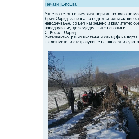
Печати
|
Е-пошта
Уште во текот на зимскиот период, поточно во 
Дрим Охрид, започна со подготвителни активнос
наводнување, со цел навремено и квалитетно об
наводнување, до земјоделските површини.
С. Косел, Охрид
Интервентно, рачно чистење и санација на порта
кај чешмата, и отстранување на наносот и сувата 