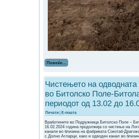
Повеќе...
Чистењето на одводната
во Битолско Поле-Битол
периодот од 13.02 до 16.
Печати
|
Е-пошта
Вработените во Подружница Битолско Поле – Бит
16.02.2024 година продолжија со чистење на Ло
канали во близина на фабриката Сокотаб-Драгожа
с.Долно Агларци, како и одводeн канал во близин