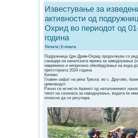
Известување за изведен
активности од подружни
Охрид во периодот од 01
година
Печати
|
Е-пошта
Подружница Црн Дрим-Охрид продолжува со ред
санација на каналската мрежа за наводнување (о
навремено и непречено обезбедување на вода до
претстојната 2024 година.
Кичево
Главен зафат на река Треска, во с. Другово, базе
цевководот.
Рачно се исчисти базенот од наталожениот нанос,
текот на сезоната за наводнување, водата ќе им
полесно да се регулира.