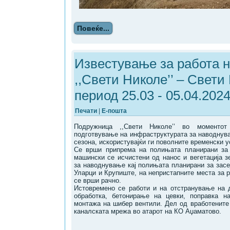
Повеќе...
Известување за работа 
,,Свети Николе’’ – Свети
период 25.03 - 05.04.202
Печати
|
Е-пошта
Подружница ,,Свети Николе’’ во моменто
подготвување на инфраструктурата за наводнува
сезона, искористувајќи ги поволните временски 
Се врши припрема на полињата планирани за 
машински се исчистени од нанос и вегетација з
за наводнување кај полињата планирани за засе
Уларци и Крупиште, на непристапните места за 
се врши рачно.
Истовремено се работи и на отстранување на 
обработка, бетонирање на цевки, поправка н
монтажа на шибер вентили. Дел од вработените
каналската мрежа во атарот на КО Аџаматово.