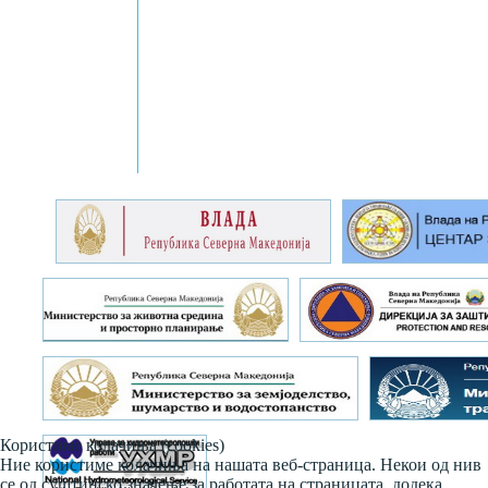
Користиме колачиња (cookies)
Ние користиме колачиња на нашата веб-страница. Некои од нив
се од суштинско значење за работата на страницата, додека