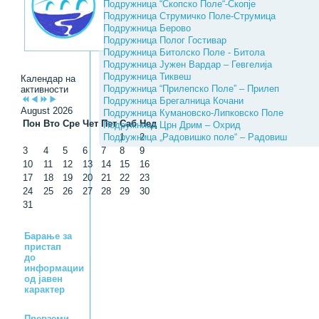
Подружница “Скопско Поле“-Скопје
Подружница Струмичко Поле-Струмица
Подружница Берово
Подружница Полог Гостивар
Подружница Битолско Поле - Битола
Подружница Јужен Вардар – Гевгелија
Подружница Тиквеш
Календар на
Подружница “Прилепско Поле” – Прилеп
активности
Подружница Брегалница Кочани
August 2026
Подружница Кумановско-Липковско Поле
Пон
Вто
Сре
Чет
Пет
Саб
Нед
Подружница Црн Дрим – Охрид
Подружница „Радовишко поле“ – Радовиш
1
2
3
4
5
6
7
8
9
10
11
12
13
14
15
16
17
18
19
20
21
22
23
24
25
26
27
28
29
30
31
Барање за
пристап
до
информации
од јавен
карактер
Превземи