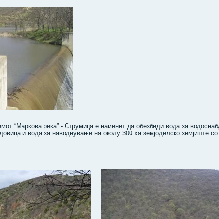
мот “Маркова река” - Струмица е наменет да обезбеди вода за водосна
овица и вода за наводнување на околу 300 ха земјоделско земјиште со 