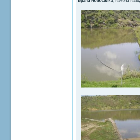
Брана Новоселка
, намена нав