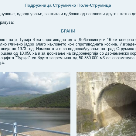
Подружница Струмичко Поле-Струмица
нување, одводнување, заштита и одбрана од поплави и друго штетно де
правува:
БРАНИ
вот на р. Турија 4 км спротиводно од с. Добрашинци и 16 км северно 
лно глинено јадро благо наклонето кон спротиводната косина. Изграде
тација во 1973 год. Намената и е за водоснабдување на град Струмица
ршина од 10.050 ха и за добивање на хидроенергија со двонаменско ко
лацијата "Турија" со бруто запремнина од 50.350.000 м3 се овозможув
ја.