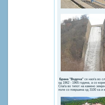
Брана "Водоча"
се наоѓа во сл
од 1962 - 1965 година, а со кор
Спаѓа во типот на камено земј
поле со површина од 3100 ха и 