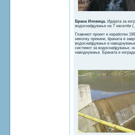
Брана Иловица.
Идејата за изг
водоснабдување на 7 населби ( 
Главниот проект е изработен 199
неколку прекини, браната е зав
водоснабдување и наводнување 
системот за водоснабдување, но
наводнување. Браната е изграде