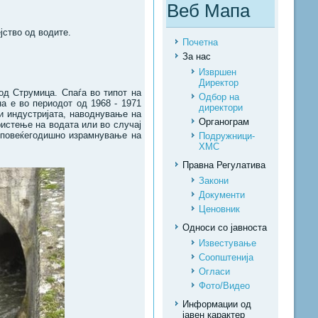
Веб Мапа
јство од водите.
Почетна
За нас
Извршен
Директор
од Струмица. Спаѓа во типот на
Одбор на
на е во периодот од 1968 - 1971
директори
 и индустријата, наводнување на
Органограм
ристење на водата или во случај
а повеќегодишно израмнување на
Подружници-
ХМС
Правна Регулатива
Закони
Документи
Ценовник
Односи со јавноста
Известување
Соопштенија
Огласи
Фото/Видео
Информации од
јавен карактер