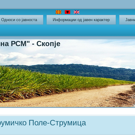
Oдноси со јавноста
Информации од јавен карактер
Јавн
СМ" - Скопје
румичко Поле-Струмица