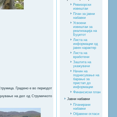
Ревизорски
извештаи
План за јавни
набавки
Усвоени
извештаи за
реализација на
Буџетот
Листа на
информации од
јавен карактер
Листа на
вработени
Заштита на
укажувачи
Начин на
поднесување на
барање за
пристап до
информации
Струмица. Градено е во периодот
Финансиски план
однување на дел од Струмичкото
Јавни набавки
Планирани
набавки
Објавени огласи