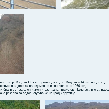
ивот на р. Водоча 4,5 км спротиводно од с. Водоча и 14 км западно од 
истење на водите за наводнување е започнато во 1966 год.
ени брани со нафрлен камен и распаднат шкрилец. Намената и е за нав
како резерва за водоснабдување на град Струмица.