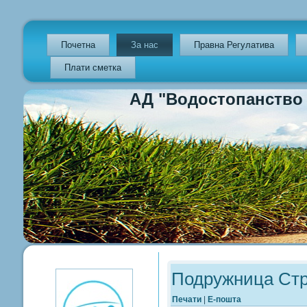
Почетна
За нас
Правна Регулатива
Плати сметка
АД "Водостопанство на Р
Previous
Previous
Next
Next
Year
Month
Year
Month
Подружница Ст
Печати
|
Е-пошта