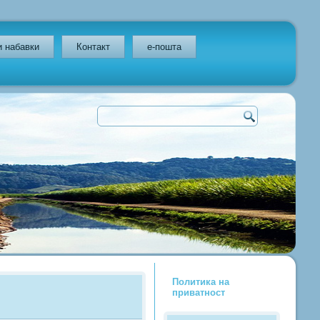
и набавки
Контакт
e-пошта
Политика на
приватност