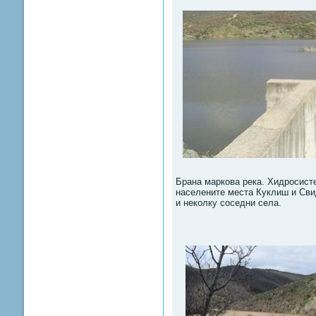
Брана маркова река. Хидросисте
населените места Куклиш и Свид
и неколку соседни села.