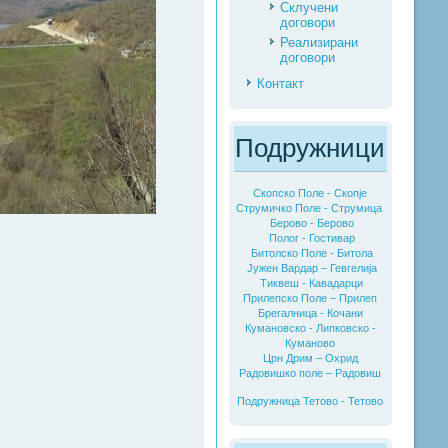
Склучени
договори
Реализирани
договори
Контакт
Подружници
Скопско Поле - Скопје
Струмичко Поле - Струмица
Берово - Берово
Полог - Гостивар
Битолско Поле - Битола
Јужен Вардар – Гевгелија
Тиквеш - Кавадарци
Прилепско Поле – Прилеп
Брегалница - Кочани
Кумановско - Липковско -
Куманово
Црн Дрим – Охрид
Радовишко поле – Радовиш
Подружница Тетово - Тетово