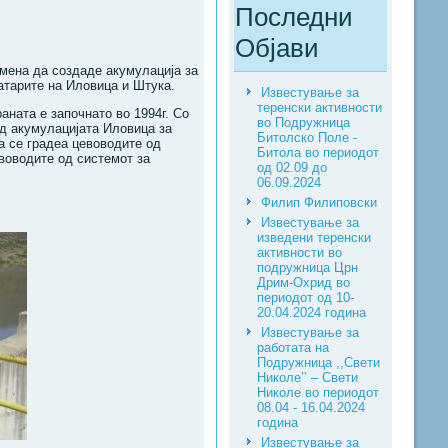
Последни
Објави
амена да создаде акумулација за
атарите на Иловица и Штука.
Известување за
теренски активности
аната е започнато во 1994г. Со
во Подружница
од акумулацијата Иловица за
Битолско Поле -
а се градеа цевоводите од
Битола во периодот
воводите од системот за
од 02.09 до
06.09.2024
Филип Филиповски
Известување за
изведени теренски
активности во
подружница Црн
Дрим-Охрид во
периодот од 10-
20.04.2024 година
Известување за
работата на
Подружница ,,Свети
Николе’’ – Свети
Николе во периодот
08.04 - 16.04.2024
година
Известување за