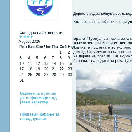
Дејност: водоснабдување, навод
Водостопански објекти со кои у
Календар на активности
Брана "Турија"
се наоѓа во сли
August 2026
камено-земјени брани со центра
Пон
Вто
Сре
Чет
Пет
Саб
Нед
година, а пуштена е во експлоо
дел од Струмичкото поле со пов
1
2
на појава на прелив. Од акуму
3
4
5
6
7
8
9
билансот на водите на река Тури
10
11
12
13
14
15
16
17
18
19
20
21
22
23
24
25
26
27
28
29
30
31
Барање за пристап
до информации од
јавен карактер
Превземи барање за
наводнување