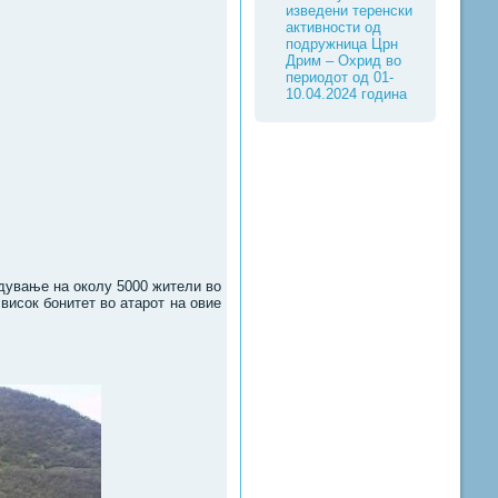
изведени теренски
активности од
подружница Црн
Дрим – Охрид во
периодот од 01-
10.04.2024 година
бдување на околу 5000 жители во
висок бонитет во атарот на овие