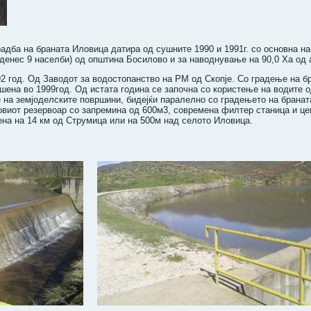
радба на браната Иловица датира од сушните 1990 и 1991г. со основна н
денес 9 населби) од општина Босилово и за наводнување на 90,0 Ха од 
2 год. Од Заводот за водостопанство на РМ од Скопје. Со градење на бр
ршена во 1999год. Од истата година се започна со користење на водите 
на земјоделските површини, бидејќи паралелно со градењето на бранат
виот резервоар со запремина од 600м3, современа филтер станица и це
на на 14 км од Струмица или на 500м над селото Иловица.