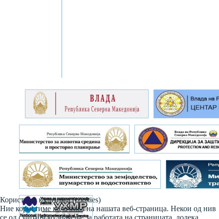
Користиме колачиња (cookies)
Ние користиме колачиња на нашата веб-страница. Некои од нив
се од суштинско значење за работата на страницата, додека