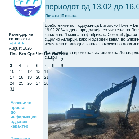
периодот од 13.02 до 16.
Печати
|
Е-пошта
Вработените во Подружница Битолско Поле – Бит
16.02.2024 година продолжија со чистење на Ло
Календар на
канали во близина на фабриката Сокотаб-Драгожа
активности
с.Долно Агларци, како и одводeн канал во близин
исчистена е одводна каналска мрежа во должина
August 2026
Фотографии за време на чистењето на Логовардс
Пон
Вто
Сре
Чет
Пет
Саб
Нед
с.Егри
1
2
3
4
5
6
7
8
9
10
11
12
13
14
15
16
17
18
19
20
21
22
23
24
25
26
27
28
29
30
31
Барање за
пристап
до
информации
од јавен
карактер
Превземи