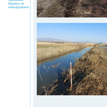
барање за
наводнување