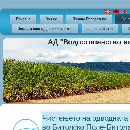
Почетна
За нас
Правна Регулатива
Oдно
Информации од јавен карактер
Јавни набавки
К
АД "Водостопанство на РС
Previous
Previous
Next
Next
Year
Month
Year
Month
Чистењето на одводната
во Битолско Поле-Битол