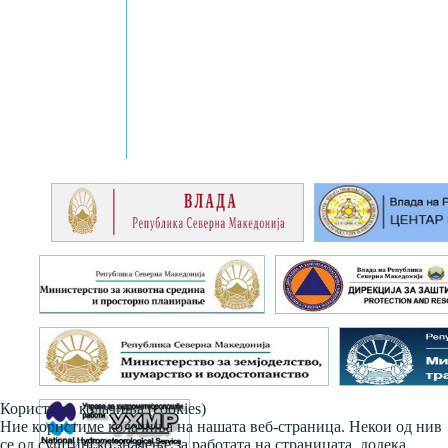
Користиме колачиња (cookies)
Ние користиме колачиња на нашата веб-страница. Некои од нив
се од суштинско значење за работата на страницата, додека