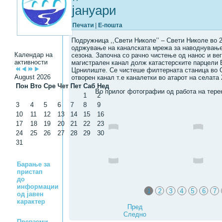
јануари
Печати
|
Е-пошта
Подружница ,,Свети Николе’’ – Свети Николе во 
одржување на каналската мрежа за наводнување 
Календар на
сезона. Започна со рачно чистење од нанос и вег
активности
магистрален канал долж катастерските парцели
Црнилиште. Се чистеше филтерната станица во С
August 2026
отворен канал т.е каналетки во атарот на селата
Пон
Вто
Сре
Чет
Пет
Саб
Нед
Во прилог фотографии од работа на тере
1
2
3
4
5
6
7
8
9
10
11
12
13
14
15
16
17
18
19
20
21
22
23
24
25
26
27
28
29
30
31
Барање за
пристап
до
информации
1
2
3
4
5
6
7
од јавен
карактер
Пред
Следно
Превземи