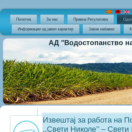
Почетна
За нас
Правна Регулатива
Oдно
Информации од јавен карактер
Јавни набавки
К
АД "Водостопанство на РС
Previous
Previous
Next
Next
Year
Month
Year
Month
Извештај за работа на 
,,Свети Николе’’ – Свети