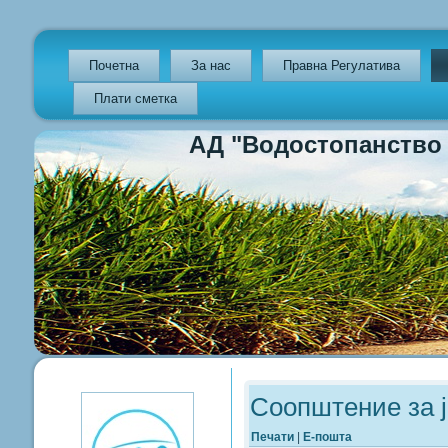
Почетна
За нас
Правна Регулатива
Плати сметка
АД "Водостопанство на Р
Previous
Previous
Next
Next
Year
Month
Year
Month
Соопштение за 
Печати
|
Е-пошта