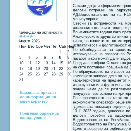
Сакаме да ја информираме јавно
делови потребни за одржув
АД„Водостопанство на на РСМ
манипулирана.
Свесни за дотраеноста на мре
резервните делови е тендер кој
Во изминатите години како прет
Календар на активности
Акционерското друштво внимате
типот, на квалитетот, на матер
August 2026
исплатливост и долготрајност н
Пон
Вто
Сре
Чет
Пет
Саб
Нед
По обезбедување на средств
1
2
истражување на пазарот во Ре
3
4
5
6
7
8
9
пазарот и кои можат да ги задо
Пред да се објави Огласот за ја
10
11
12
13
14
15
16
на сите поставени прашања од 
17
18
19
20
21
22
23
По објавувањето на огласот за 
24
25
26
27
28
29
30
комисијата заклучи дека од вку
31
карактеристики на предметот н
извршување или функционални к
понуди нема да се разгледува
Барање за пристап
понудувач врз основа на критер
до информации од
По спроведената постапка за 
јавен карактер
економските оператори беше в
„Државната комисија одлучи д
13.11.2023 година, донесена по
Превземи барање за
делови потребни за одржува
наводнување
Водостопанство на Република
Водостопанство на Република Се
Целото решение за одбивање н