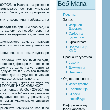
Веб Мапа
299/2023 за Набавка на резервни
дводнување со кои управува
дносно беше дезинформирана и
Почетна
ните корисници, набавката на
За нас
Извршен
 поради тие причини оваа година
Директор
те делови, со посебен осврт на
Одбор на
ачење за издржливост, економска
директори
ционерското друштво направи
Органограм
ератори кои се конкурентни на
Подружници-
ХМС
јасни своите потреби и одговори
Правна Регулатива
на приложените технички понуди,
Закони
асност со дефинираните технички
Документи
како и во однос на условите за
документација и со тоа нивните
Ценовник
натите две понуди беше избран
уда врз основа на цената.
Односи со јавноста
в истата од страна на еден од
Известување
 ОДБИ ПОРАДИ НЕОСНОВАНОСТ.
Соопштенија
лна понуда бр.0507-2078/14 од
ка на стоки-Набавка на резервни
Огласи
однување со кои управува АД
Фото/Видео
от орган Акционерско друштво
шението.
Информации од
ржавната комисија за жалби по
јавен карактер