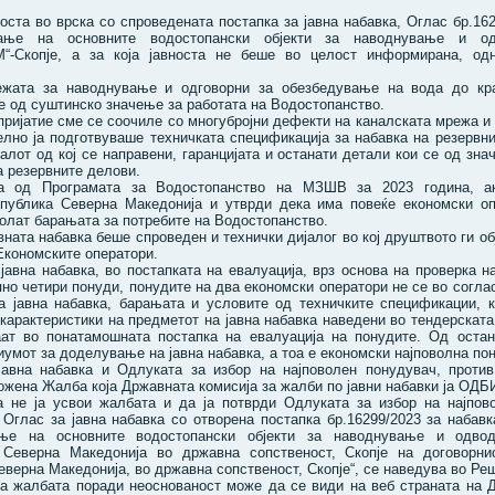
ста во врска со спроведената постапка за јавна набавка, Оглас бр.16
ање на основните водостопански објекти за наводнување и о
“-Скопје, а за која јавноста не беше во целост информирана, о
жата за наводнување и одговорни за обезбедување на вода до крај
 е од суштинско значење за работата на Водостопанство.
пријатие сме се соочиле со многубројни дефекти на каналската мрежа и
лно ја подготвуваше техничката спецификација за набавка на резервни
ијалот од кој се направени, гаранцијата и останати детали кои се од зн
а резервните делови.
а од Програмата за Водостопанство на МЗШВ за 2023 година, ак
публика Северна Македонија и утврди дека има повеќе економски оп
волат барањата за потребите на Водостопанство.
вната набавка беше спроведен и технички дијалог во кој друштвото ги об
Економските оператори.
јавна набавка, во постапката на евалуација, врз основа на проверка 
пно четири понуди, понудите на два економски оператори не се во согл
а јавна набавка, барањата и условите од техничките спецификации, 
арактеристики на предметот на јавна набавка наведени во тендерската 
ат во понатамошната постапка на евалуација на понудите. Од оста
иумот за доделување на јавна набавка, а тоа е економски најповолна пон
јавна набавка и Одлуката за избор на најповолен понудувач, проти
ложена Жалба која Државната комисија за жалби по јавни набавки ја
а не ја усвои жалбата и да ја потврди Одлуката за избор на најпово
 Оглас за јавна набавка со отворена постапка бр.16299/2023 за набав
ње на основните водостопански објекти за наводнување и одв
 Северна Македонија во државна сопственост, Скопје на договорни
верна Македонија, во државна сопственост, Скопје“, се наведува во Ре
а жалбата поради неоснованост може да се види на веб страната на Д