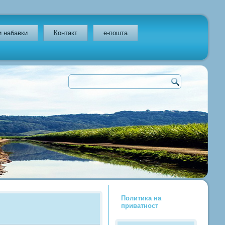
и набавки
Контакт
e-пошта
Политика на
приватност