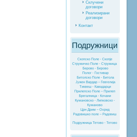
Склучени
договори
Реализирани
договори
Контакт
Подружници
Скопско Поле - Скопје
Струмичко Поле - Струмица
Берово - Берово
Полог - Гостивар
Битолско Поле - Битола
Јужен Вардар – Гевгелија
Тиквеш - Кавадарци
Прилепско Поле – Прилеп
Брегалница - Кочани
Кумановско - Липковско -
Куманово
Црн Дрим – Охрид
Радовишко поле – Радовиш
Подружница Тетово - Тетово