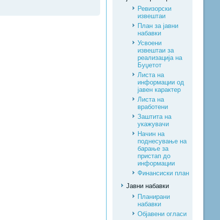
Ревизорски
извештаи
План за јавни
набавки
Усвоени
извештаи за
реализација на
Буџетот
Листа на
информации од
јавен карактер
Листа на
вработени
Заштита на
укажувачи
Начин на
поднесување на
барање за
пристап до
информации
Финансиски план
Јавни набавки
Планирани
набавки
Објавени огласи