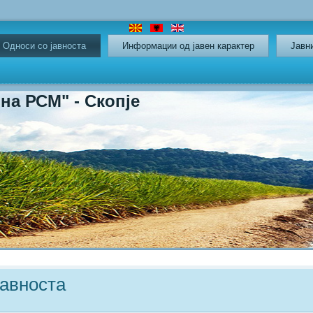
Oдноси со јавноста
Информации од јавен карактер
Јавн
СМ" - Скопје
јавноста