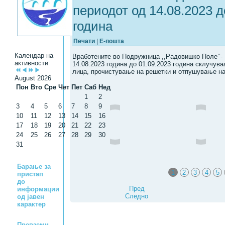
периодот од 14.08.2023 д
година
Печати
|
Е-пошта
Календар на
Вработените во Подружница ,,Радовишко Поле’’-
активности
14.08.2023 година до 01.09.2023 година склучува
лица, прочистување на решетки и отпушување на
August 2026
Пон
Вто
Сре
Чет
Пет
Саб
Нед
1
2
3
4
5
6
7
8
9
10
11
12
13
14
15
16
17
18
19
20
21
22
23
24
25
26
27
28
29
30
31
Барање за
1
2
3
4
5
пристап
до
Пред
информации
Следно
од јавен
карактер
Превземи