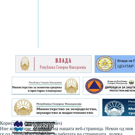
Користиме колачиња (cookies)
Ние користиме колачиња на нашата веб-страница. Некои од нив
се од суштинско значење за работата на страницата, додека