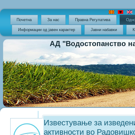
Почетна
За нас
Правна Регулатива
Oдно
Информации од јавен карактер
Јавни набавки
К
АД "Водостопанство на РС
Previous
Previous
Next
Next
Year
Month
Year
Month
Известување за изведен
активности во Радовишк