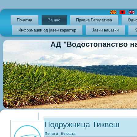
Почетна
За нас
Правна Регулатива
Oдно
Информации од јавен карактер
Јавни набавки
К
АД "Водостопанство на РС
Previous
Previous
Next
Next
Year
Month
Year
Month
Подружница Тиквеш
Печати
|
Е-пошта