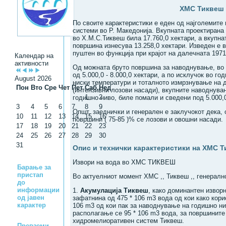
ХМС Тиквеш
По своите карактеристики e eден oд најголемите
системи во Р. Македонија. Вкупната проектиран
во Х.М.С.Тиквеш била 17.760,0 хектари, a вкупн
површинa изнесувa 13.258,0 хектари. Изведен e во 
пуштен во функцијa при крајот на далечната 1971 
Календар на
активности
Oд можната бруто површина за наводнување, во 
од 5.000,0 - 8.000,0 хектари, a по исклучок во го
August 2026
ниски температури и тоталното измрзнување нa д
Пон
Вто
Сре
Чет
Пет
Саб
Нед
(интензивни лозови насади), вкупните наводнува
1
2
годишно ниво, биле помали и сведени под 5.000,0
3
4
5
6
7
8
9
Општ, заеднички и генерален е заклучокот дека,
10
11
12
13
14
15
16
површини ( 75-85 )% се лозови и овошни насади.
17
18
19
20
21
22
23
24
25
26
27
28
29
30
31
Опис и технички карактеристики на ХМС 
Извори на вода во ХМС ТИКВЕШ
Барање за
пристап
Во актуелниот момент ХМС ,, Тиквеш ,, генералн
до
информации
1.
Акумулација Тиквеш
, како доминантен изворн
од јавен
зафатнина од 475 * 106 m3 вода од кои како кори
карактер
106 m3 од кои пак за наводнување на годишно нив
располагање се 95 * 106 m3 вода, за површините
хидромелиоративен систем Тиквеш.
Превземи