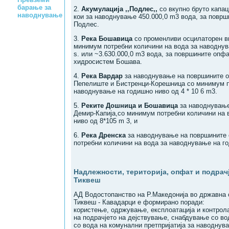
барање за
2.
Акумулација ,,Подлес,,
со вкупно бруто капац
наводнување
кои за наводнување 450.000,0 m3 вода, за повр
Подлес.
3.
Река Бошавица
со променливи осцилаторен вку
минимум потребни количини на вода за наводнува
s. или ~3.630.000,0 m3 вода, за површините опф
хидросистем Бошава.
4.
Река Вардар
за наводнување на површините о
Пепелиште и Бистренци-Корешница со минимум п
наводнување на годишно ниво од 4 * 10 6 m3.
5.
Реките Дошница и Бошавица
за наводнување
Демир-Капија,со минимум потребни количини на 
ниво од 8*105 m 3, и
6.
Река Дренска
за наводнување на површините 
потребни количини на вода за наводнување на го
Надлежности, територија, опфат и подрачј
Тиквеш
АД Водостопанство на Р.Македонија во државна 
Тиквеш - Кавадарци е формирано поради:
користењe, одржување, експлоатација и контрол
нa подрачјетo нa дејствување, снабдување со в
со вода на комунални претпријатија за наводнув