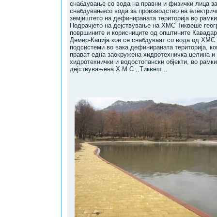
снабдување со вода на правни и физички лица за
снабдувањесо вода зa производство на електрич
земјиштето на дефинираната територија во рамк
Подрачјето на дејствување на ХМС Тиквешe геог
површинитe и корисницитe oд oпштините Кавадарц
Демир-Капија кoи сe снaбдувaaт сo вoдa oд ХМС ,
подсистеми во вака дефинираната територија, ко
прават една заокружена хидротехничка целина и
хидротехнички и водостопански објекти, вo рамки
дејствувањенa Х.М.С.,,Tиквeш ,,