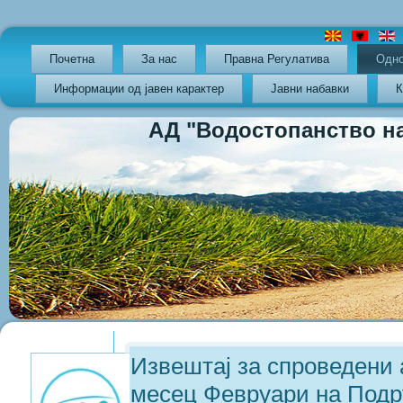
Почетна
За нас
Правна Регулатива
Oдно
Информации од јавен карактер
Јавни набавки
К
АД "Водостопанство на РС
Previous
Previous
Next
Next
Year
Month
Year
Month
Извештај за спроведени 
месец Февруари на Подр