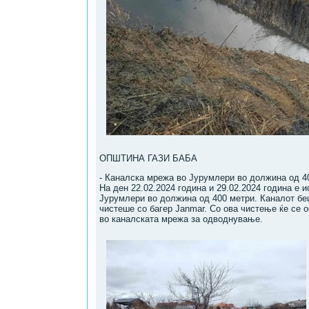
ОПШТИНА ГАЗИ БАБА
- Канaлска мрежа во Јурумлери во должина од 4
На ден 22.02.2024 година и 29.02.2024 година е 
Јурумлери во должина од 400 метри. Каналот беш
чистеше со багер Janmar. Со ова чистење ќе се 
во каналската мрежа за одводнување.