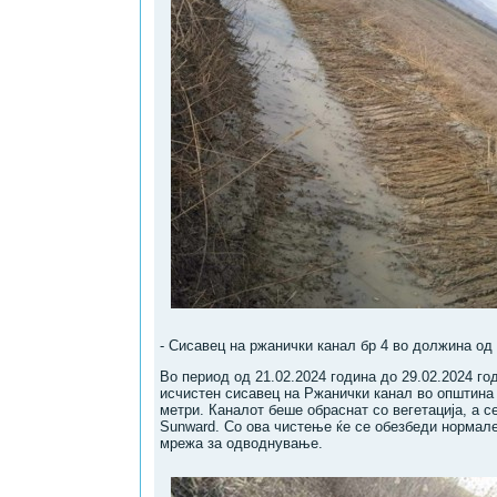
- Сисавец на ржанички канал бр 4 во должина од 
Во период од 21.02.2024 година до 29.02.2024 го
исчистен сисавец на Ржанички канал во општина
метри. Каналот беше обраснат со вегетација, а с
Sunward. Со ова чистење ќе се обезбеди нормале
мрежа за одводнување.