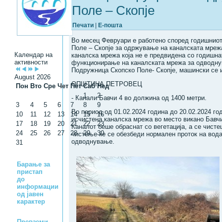
Поле – Скопје
Печати
|
Е-пошта
Во месец Февруари е работено според годишнио
Поле – Скопје за одржување на каналската мрежа
Календар на
каналска мрежа која не е предвидена со годишна
активности
функционирање на каналската мрежа за одводнув
Подружница Скопско Поле- Скопје, машински се и
August 2026
ОПШТИНА ПЕТРОВЕЦ
Пон
Вто
Сре
Чет
Пет
Саб
Нед
1
2
- Канали Бавчи 4 во должина од 1400 метри.
3
4
5
6
7
8
9
Во период од 01.02.2024 година до 20.02.2024 го
10
11
12
13
14
15
16
исчистена каналска мрежа во место викано Бавч
17
18
19
20
21
22
23
Каналот беше обраснат со вегетација, а се чистеш
24
25
26
27
28
29
30
чистење ќе се обезбеди нормален проток на вода
одводнување.
31
Барање за
пристап
до
информации
од јавен
карактер
Превземи