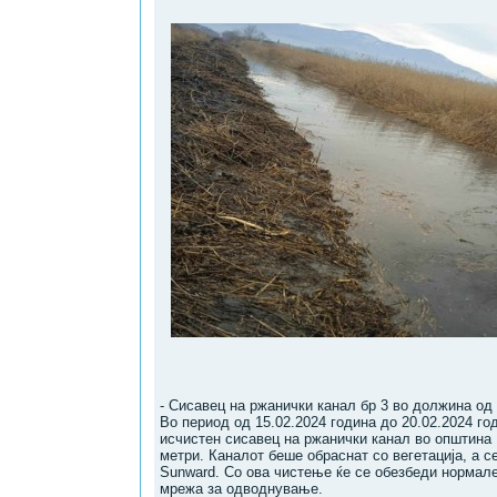
- Сисавец на ржанички канал бр 3 во должина од
Во период од 15.02.2024 година до 20.02.2024 го
исчистен сисавец на ржанички канал во општина
метри. Каналот беше обраснат со вегетација, а с
Sunward. Со ова чистење ќе се обезбеди нормале
мрежа за одводнување.