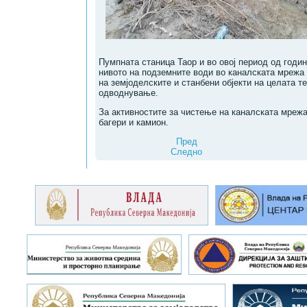
Пумпната станица Таор и во овој период од годи
нивото на подземните води во каналската мрежа
на земјоделските и станбени објекти на целата 
одводнување.
За активностите за чистење на каналската мрежа
багери и камион.
Пред
Следно