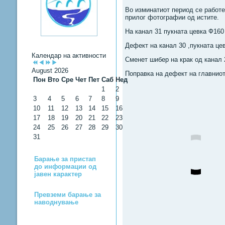
Во изминатиот период се работе
прилог фотографии од истите.
На канал 31 пукната цевка Ф160
Дефект на канал 30 ,пукната це
Календар на активности
Сменет шибер на крак од канал 
August 2026
Поправка на дефект на главниот
Пон
Вто
Сре
Чет
Пет
Саб
Нед
1
2
3
4
5
6
7
8
9
10
11
12
13
14
15
16
17
18
19
20
21
22
23
24
25
26
27
28
29
30
31
Барање за пристап
до информации од
јавен карактер
Превземи барање за
наводнување