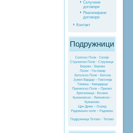
Склучени
договори
Реализирани
договори
Контакт
Подружници
Скопско Поле - Скопје
Струмичко Поле - Струмица
Берово - Берово
Полог - Гостивар
Битолско Поле - Битола
Јужен Вардар – Гевгелија
Тиквеш - Кавадарци
Прилепско Поле – Прилеп
Брегалница - Кочани
Кумановско - Липковско -
Куманово
Црн Дрим – Охрид
Радовишко поле – Радовиш
Подружница Тетово - Тетово