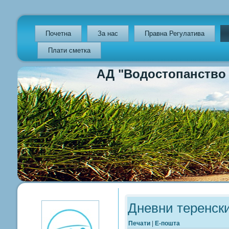
Почетна
За нас
Правна Регулатива
Плати сметка
АД "Водостопанство на Р
Previous
Previous
Next
Next
Year
Month
Year
Month
Дневни теренски
Печати
|
Е-пошта