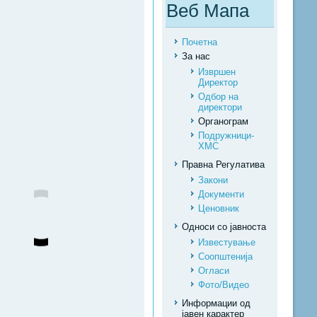
Веб Мапа
Почетна
За нас
Извршен
Директор
Одбор на
директори
Органограм
Подружници-
ХМС
Правна Регулатива
Закони
Документи
Ценовник
Односи со јавноста
Известување
Соопштенија
Огласи
Фото/Видео
Информации од
јавен карактер