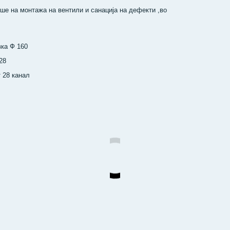
ше на монтажа на вентили и санација на дефекти ,во
вка Ф 160
28
 28 канал