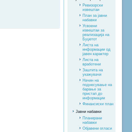
Ревизорски
извештаи
План за јавни
набавки
Усвоени
извештаи за
реализација на
Буџетот
Листа на
информации од
јавен карактер
Листа на
вработени
Заштита на
укажувачи
Начин на
поднесување на
барање за
пристап до
информации
Финансиски план
Јавни набавки
Планирани
набавки
Објавени огласи