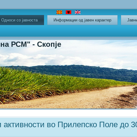
Oдноси со јавноста
Информации од јавен карактер
Јавн
СМ" - Скопје
 активности во Прилепско Поле до 30