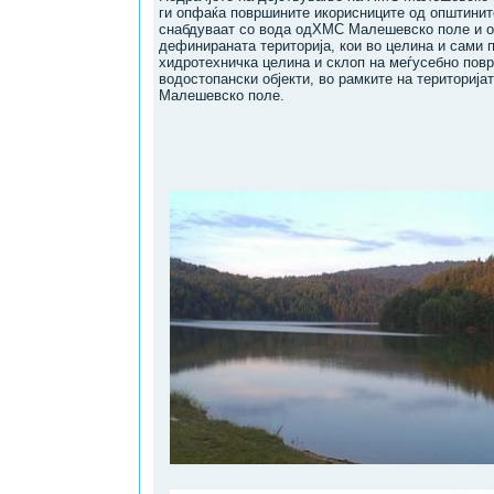
ги oпфaќa површинитe икорисницитe oд oпштинит
снaбдуваат сo вoдa oдХМС Малешевско поле и о
дефинираната територија, кои во целина и сами 
хидротехничка целина и склоп на меѓусебно повр
водостопански објекти, вo рамкитe нa териториј
Малешевско поле.