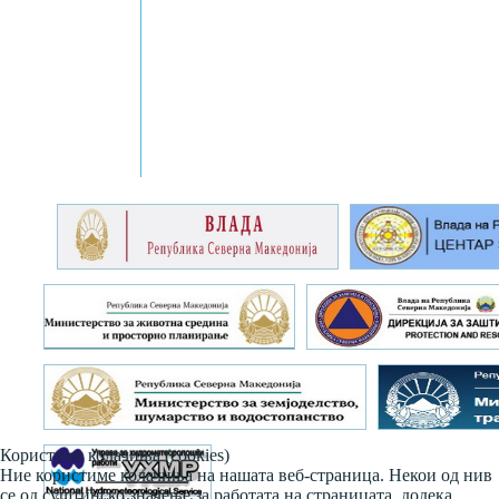
Користиме колачиња (cookies)
Ние користиме колачиња на нашата веб-страница. Некои од нив
се од суштинско значење за работата на страницата, додека