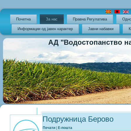
Почетна
За нас
Правна Регулатива
Oдно
Информации од јавен карактер
Јавни набавки
К
АД "Водостопанство на РС
Previous
Previous
Next
Next
Year
Month
Year
Month
Подружница Берово
Печати
|
Е-пошта