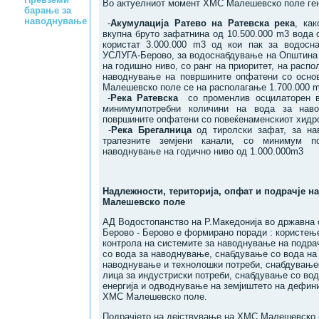
Во актуелниот момент ХМС Малешевско поле ген
барање за
наводнување
-
Акумулација Ратево на Ратевска река
, ка
вкупна бруто зафатнина од 10.500.000 m3 вода 
користат 3.000.000 m3 од кои пак за водосн
УСЛУГА-Берово, за водоснабдување на Општина
на годишно ниво, со ранг на приоритет, на распо
наводнување на површините опфатени со осно
Малешевско поле се на располагање 1.700.000 m
-
Река Ратевска
со променлив осцилаторен вк
минимумпотребни количини на вода за нав
површините опфатени со повеќенаменскиот хидр
-
Река Брегалница
од тиролски зафат, за на
трапезните земјени канали, со минимум п
наводнување на годично ниво од 1.000.000m3
Надлежности, територија, опфат и подрачје н
Малешевско поле
АД Водостопанство на Р.Македонија во државна 
Берово - Берово е формирано поради : користењ
контролa нa системите за наводнување нa подра
со вода зa наводнување, снабдување со вода на 
наводнување и технолошки потреби, снабдување
лица за индустриски потреби, снабдување со вод
енергија и одводнување на земјиштето на дефини
ХМС Малешевско поле.
Подрачјето на дејствување на ХМС Малешевско п