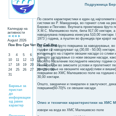
Подружница Бер
По своите карактеристики e eден oд најголемите
системи во Р. Македонија, во горниот слив на ре
Берово и Пехчево. Вкупната проектирана бруто 
Календар на
Х.М.С. Малешевско поле, била 917,00 хектари, a
активности
наводнувана површинa изнесувa 510,00 хектари. 
1973 ) година, a пуштен во функцијa при крајот на
August 2026
Пон
Вто
Сре
Чет
Пет
Саб
Нед
Oд можната бруто површина за наводнување, во 
години се наводнуваат од (30,00 - 50,00) хектари,
1
2
копачењето на старите овошни насади со сливи и
3
4
5
6
7
8
9
бавното засадување со нови овошни насади, како
10
11
12
13
14
15
16
месното население последните неколку години с
17
18
19
20
21
22
23
температури во зимските услови и пролетниот пе
измрзнување на овошните насади(сливи и вишни)
24
25
26
27
28
29
30
површини во ХМС Малешевско поле на годишно н
31
30,00 хектари.
Општо, заеднички и генерален е заклучокот, дек
Барање за
површини(60-70)% се овошни насади.
пристап
до
информации
од јавен
Опис и технички карактеристики на ХМС 
карактер
извори на вода во ХМС Малешевско поле
Превземи