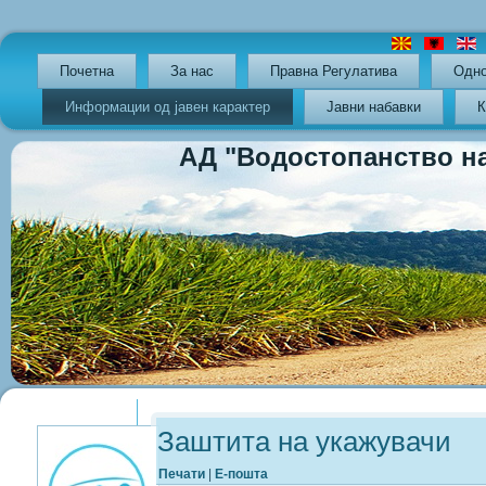
Почетна
За нас
Правна Регулатива
Oдно
Информации од јавен карактер
Јавни набавки
К
АД "Водостопанство на РС
Previous
Previous
Next
Next
Year
Month
Year
Month
Заштита на укажувачи
Печати
|
Е-пошта