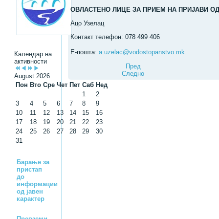
ОВЛАСТЕНО ЛИЦЕ ЗА ПРИЕМ НА ПРИЈАВИ О
Ацо Узелац
Контакт телефон: 078 499 406
Е-пошта:
a.uzelac@vodostopanstvo.mk
Календар на
активности
Пред
Следно
August 2026
Пон
Вто
Сре
Чет
Пет
Саб
Нед
1
2
3
4
5
6
7
8
9
10
11
12
13
14
15
16
17
18
19
20
21
22
23
24
25
26
27
28
29
30
31
Барање за
пристап
до
информации
од јавен
карактер
Превземи