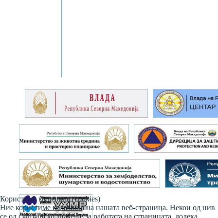
Користиме колачиња (cookies)
Ние користиме колачиња на нашата веб-страница. Некои од нив
се од суштинско значење за работата на страницата, додека