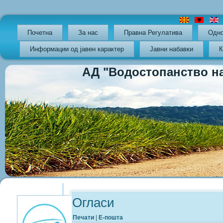
Почетна
За нас
Правна Регулатива
Oдно
Информации од јавен карактер
Јавни набавки
К
АД "Водостопанство на РС
Previous
Previous
Next
Next
Year
Month
Year
Month
Огласи
Печати
|
Е-пошта