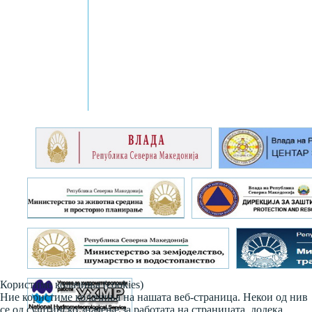
Користиме колачиња (cookies)
Ние користиме колачиња на нашата веб-страница. Некои од нив
се од суштинско значење за работата на страницата, додека