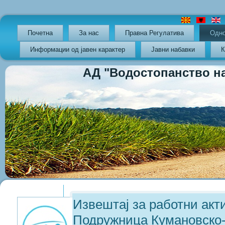
Почетна
За нас
Правна Регулатива
Oдно
Информации од јавен карактер
Јавни набавки
К
АД "Водостопанство на РС
Previous
Previous
Next
Next
Year
Month
Year
Month
Извештај за работни акт
Подружница Кумановско-