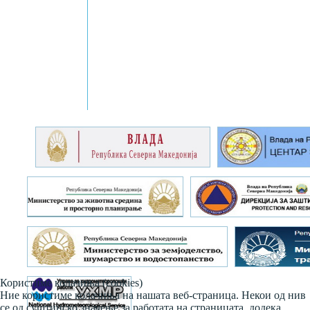
Користиме колачиња (cookies)
Ние користиме колачиња на нашата веб-страница. Некои од нив
се од суштинско значење за работата на страницата, додека