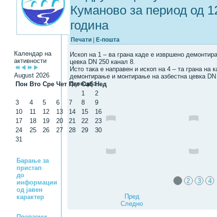
Куманово за период од 12
година
Печати
|
Е-пошта
Календар на
Ископ на 1 – ва грана каде е извршено демонтир
активности
цевка DN 250 канал 8.
Исто така е направен и ископ на 4 – та грана на 
August 2026
демонтирање и монтирање на азбестна цевка DN 
функција.
Пон
Вто
Сре
Чет
Пет
Саб
Нед
1
2
3
4
5
6
7
8
9
10
11
12
13
14
15
16
17
18
19
20
21
22
23
24
25
26
27
28
29
30
31
Барање за
пристап
до
1
2
3
4
информации
од јавен
Пред
карактер
Следно
Превземи