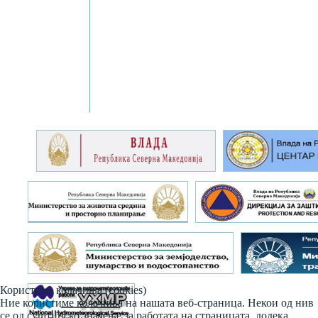
Користиме колачиња (cookies)
Ние користиме колачиња на нашата веб-страница. Некои од нив
се од суштинско значење за работата на страницата, додека