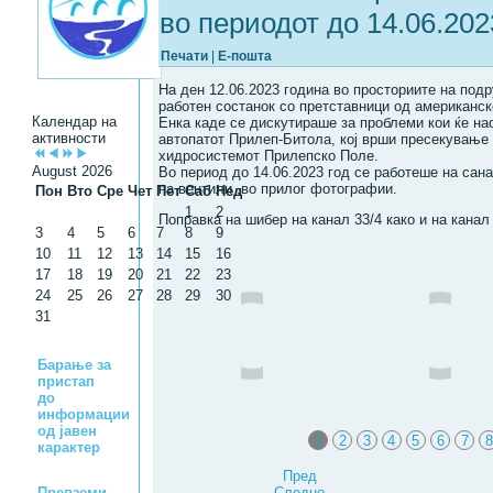
во периодот до 14.06.202
Печати
|
Е-пошта
На ден 12.06.2023 година во просториите на по
работен состанок со претставници од американск
Календар на
Енка каде се дискутираше за проблеми кои ќе на
активности
автопатот Прилеп-Битола, кој врши пресекување
хидросистемот Прилепско Поле.
August 2026
Во период до 14.06.2023 год се работеше на сан
на вентили ,во прилог фотографии.
Пон
Вто
Сре
Чет
Пет
Саб
Нед
1
2
Поправка на шибер на канал 33/4 како и на канал
3
4
5
6
7
8
9
10
11
12
13
14
15
16
17
18
19
20
21
22
23
24
25
26
27
28
29
30
31
Барање за
пристап
до
информации
од јавен
1
2
3
4
5
6
7
8
карактер
Пред
Следно
Превземи