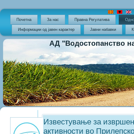
Почетна
За нас
Правна Регулатива
Oдно
Информации од јавен карактер
Јавни набавки
К
АД "Водостопанство на РС
Previous
Previous
Next
Next
Year
Month
Year
Month
Известување за извршен
активности во Прилепск