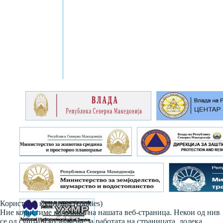
Користиме колачиња (cookies)
Ние користиме колачиња на нашата веб-страница. Некои од нив
се од суштинско значење за работата на страницата, додека