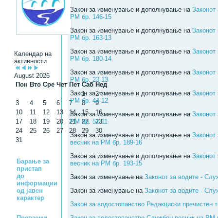
Закон за изменување и дополнување на
Законот 
РМ бр. 146-15
Закон за изменување и дополнување на
Законот 
РМ бр. 163-13
Закон за изменување и дополнување на
Законот 
Календар на
РМ бр. 180-14
активности
Закон за изменување и дополнување на
Законот 
August 2026
РМ бр. 23-13
Пон
Вто
Сре
Чет
Пет
Саб
Нед
Закон за изменување и дополнување на
Законот 
1
2
РМ бр. 44-12
3
4
5
6
7
8
9
10
11
12
13
14
15
16
Закон за изменување и дополнување на
Законот 
17
18
19
20
21
РМ бр. 51-11
22
23
24
25
26
27
28
29
30
Закон за изменување и дополнување на
Законот
31
весник на РМ бр. 189-16
Закон за изменување и дополнување на
Законот
Барање за
весник на РМ бр. 193-15
пристап
до
Закон за изменување на
Законот за водите - Слу
информации
од јавен
Закон за изменување на
Законот за водите - Слу
карактер
Закон за водостопанство Редакциски пречистен т
Превземи
Закон за водостопанство Службен весник на РМ 