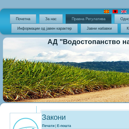
Почетна
За нас
Правна Регулатива
Oдно
Информации од јавен карактер
Јавни набавки
К
АД "Водостопанство на РС
Previous
Previous
Next
Next
Year
Month
Year
Month
Закони
Печати
|
Е-пошта