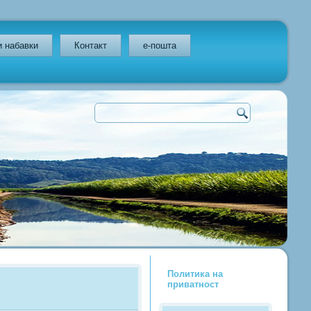
и набавки
Контакт
e-пошта
Политика на
приватност