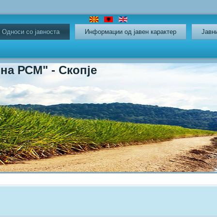
Oдноси со јавноста
Информации од јавен карактер
Јавн
СМ" - Скопје