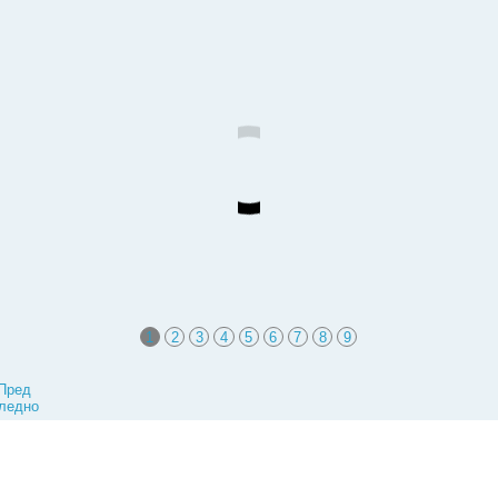
1
2
3
4
5
6
7
8
9
Пред
ледно