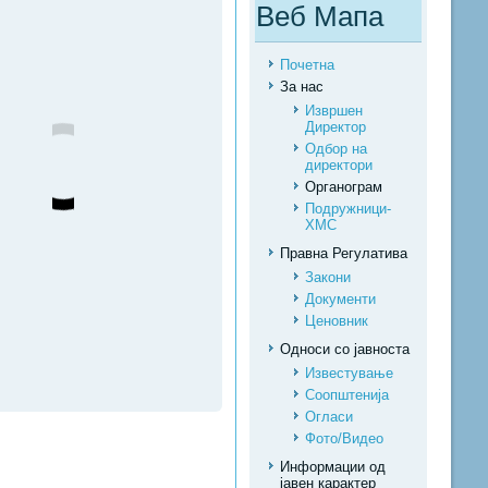
Веб Мапа
Почетна
За нас
Извршен
Директор
Одбор на
директори
Органограм
Подружници-
ХМС
Правна Регулатива
Закони
Документи
Ценовник
Односи со јавноста
Известување
Соопштенија
Огласи
Фото/Видео
Информации од
јавен карактер