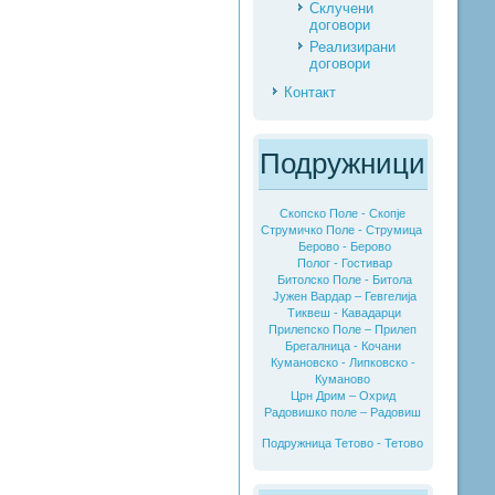
Склучени
договори
Реализирани
договори
Контакт
Подружници
Скопско Поле - Скопје
Струмичко Поле - Струмица
Берово - Берово
Полог - Гостивар
Битолско Поле - Битола
Јужен Вардар – Гевгелија
Тиквеш - Кавадарци
Прилепско Поле – Прилеп
Брегалница - Кочани
Кумановско - Липковско -
Куманово
Црн Дрим – Охрид
Радовишко поле – Радовиш
Подружница Тетово - Тетово