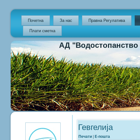
Почетна
За нас
Правна Регулатива
Плати сметка
АД "Водостопанство на Р
Previous
Previous
Next
Next
Year
Month
Year
Month
Гевгелија
Печати
|
Е-пошта