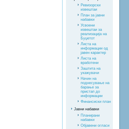
Ревизорски
извештаи
План за јавни
набавки
Усвоени
извештаи за
реализација на
Буџетот
Листа на
информации од
јавен карактер
Листа на
вработени
Заштита на
укажувачи
Начин на
поднесување на
барање за
пристап до
информации
Финансиски план
Јавни набавки
Планирани
набавки
Објавени огласи