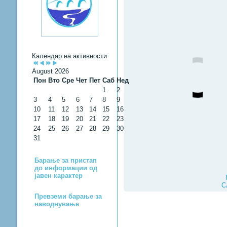
Календар на активности
August 2026
Пон
Вто
Сре
Чет
Пет
Саб
Нед
1
2
3
4
5
6
7
8
9
10
11
12
13
14
15
16
17
18
19
20
21
22
23
24
25
26
27
28
29
30
31
Барање за пристап
до информации од
јавен карактер
С
Превземи барање за
наводнување