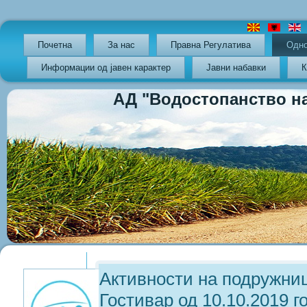
Почетна
За нас
Правна Регулатива
Oдно
Информации од јавен карактер
Јавни набавки
К
АД "Водостопанство на РС
Previous
Previous
Next
Next
Year
Month
Year
Month
Активности на подружниц
Гостивар од 10.10.2019 го