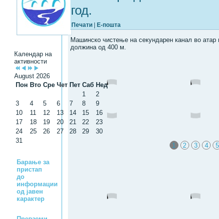
год.
Печати
|
Е-пошта
Машинско чистење на секундарен канал во атар 
должина од 400 м.
Календар на
активности
August 2026
Пон
Вто
Сре
Чет
Пет
Саб
Нед
1
2
3
4
5
6
7
8
9
10
11
12
13
14
15
16
17
18
19
20
21
22
23
24
25
26
27
28
29
30
31
1
2
3
4
5
Барање за
пристап
до
информации
од јавен
карактер
Превземи