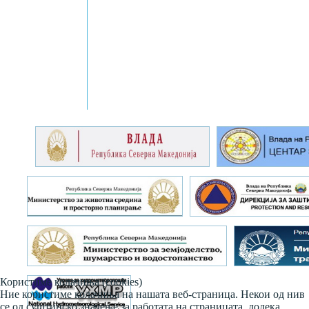
Користиме колачиња (cookies)
Ние користиме колачиња на нашата веб-страница. Некои од нив
се од суштинско значење за работата на страницата, додека