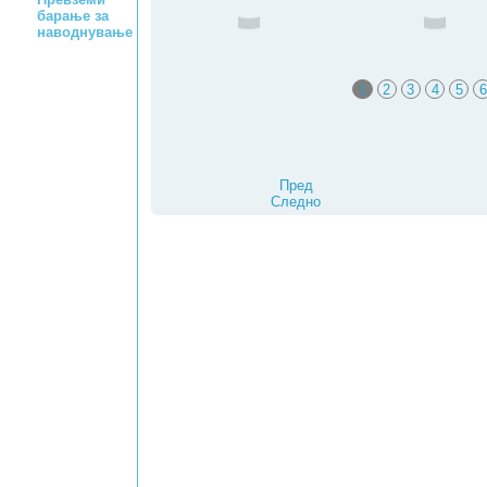
барање за
наводнување
1
2
3
4
5
6
Пред
Следно