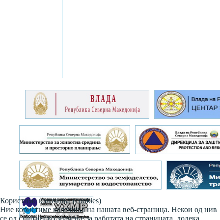
Користиме колачиња (cookies)
Ние користиме колачиња на нашата веб-страница. Некои од нив
се од суштинско значење за работата на страницата, додека