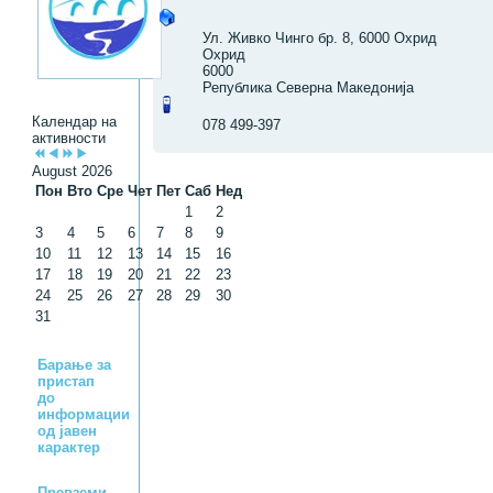
Ул. Живко Чинго бр. 8, 6000 Охрид
Охрид
6000
Република Северна Македонија
Календар на
078 499-397
активности
August 2026
Пон
Вто
Сре
Чет
Пет
Саб
Нед
1
2
3
4
5
6
7
8
9
10
11
12
13
14
15
16
17
18
19
20
21
22
23
24
25
26
27
28
29
30
31
Барање за
пристап
до
информации
од јавен
карактер
Превземи