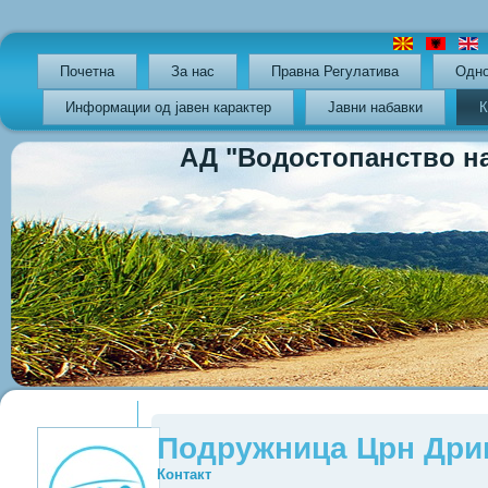
Почетна
За нас
Правна Регулатива
Oдно
Информации од јавен карактер
Јавни набавки
К
АД "Водостопанство на РС
Previous
Previous
Next
Next
Year
Month
Year
Month
Подружница Црн Дри
Контакт