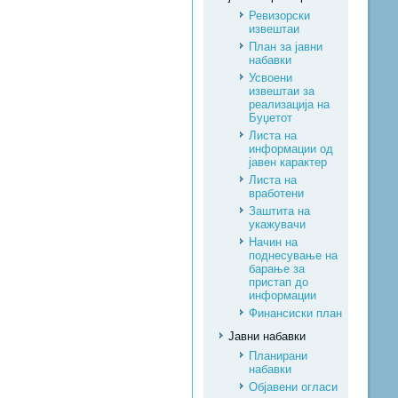
Ревизорски
извештаи
План за јавни
набавки
Усвоени
извештаи за
реализација на
Буџетот
Листа на
информации од
јавен карактер
Листа на
вработени
Заштита на
укажувачи
Начин на
поднесување на
барање за
пристап до
информации
Финансиски план
Јавни набавки
Планирани
набавки
Објавени огласи