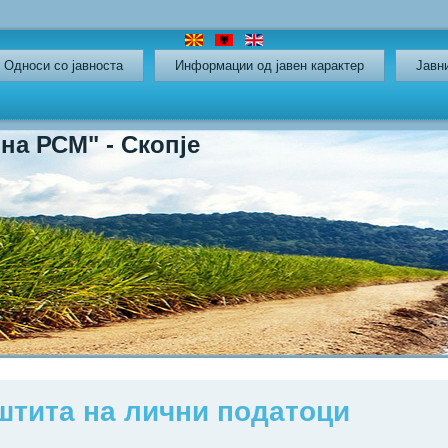
Oдноси со јавноста
Информации од јавен карактер
Јавн
СМ" - Скопје
штита на лични податоци