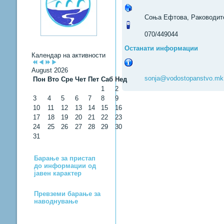
Соња Ефтова, Раководите
070/449044
Останати информации
Календар на активности
August 2026
sonja@vodostopanstvo.mk
Пон
Вто
Сре
Чет
Пет
Саб
Нед
1
2
3
4
5
6
7
8
9
10
11
12
13
14
15
16
17
18
19
20
21
22
23
24
25
26
27
28
29
30
31
Барање за пристап
до информации од
јавен карактер
Превземи барање за
наводнување