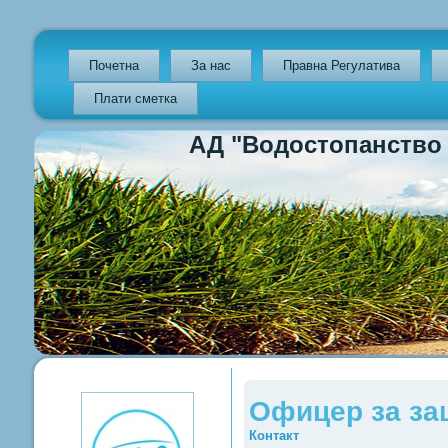
Почетна
За нас
Правна Регулатива
Плати сметка
АД "Водостопанство на Р
Previous
Previous
Next
Next
Year
Month
Year
Month
Офицер за за
Контакт