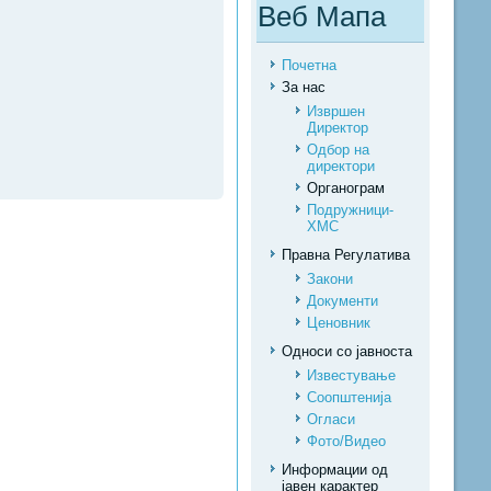
Веб Мапа
Почетна
За нас
Извршен
Директор
Одбор на
директори
Органограм
Подружници-
ХМС
Правна Регулатива
Закони
Документи
Ценовник
Односи со јавноста
Известување
Соопштенија
Огласи
Фото/Видео
Информации од
јавен карактер