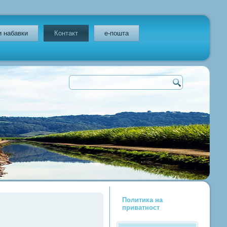
и набавки
Контакт
e-пошта
Политика на
приватност