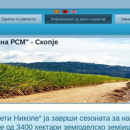
Oдноси со јавноста
Информации од јавен карактер
Јавн
СМ" - Скопје
ти Николе“ ја заврши сезоната за н
е од 3400 хектари земјоделско земји