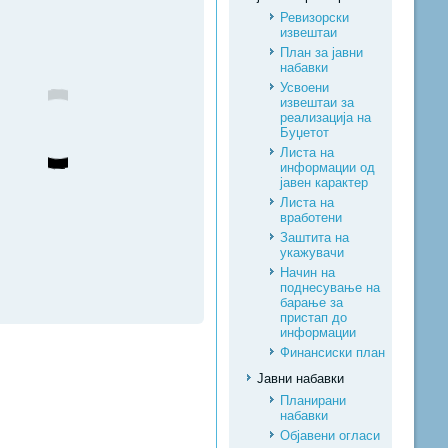
Ревизорски
извештаи
План за јавни
набавки
Усвоени
извештаи за
реализација на
Буџетот
Листа на
информации од
јавен карактер
Листа на
вработени
Заштита на
укажувачи
Начин на
поднесување на
барање за
пристап до
информации
Финансиски план
Јавни набавки
Планирани
набавки
Објавени огласи