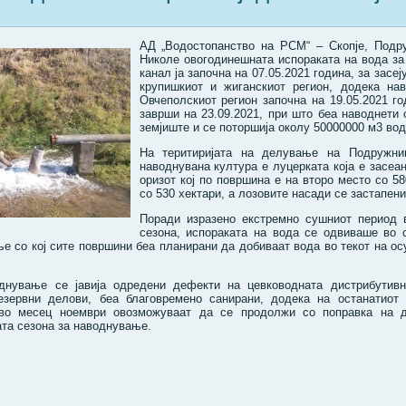
АД „Водостопанство на РСМ“ – Скопје, Подр
Николе овогодинешната испораката на вода з
канал ја започна на 07.05.2021 година, за зас
крупишкиот и жиганскиот регион, додека на
Овчеполскиот регион започна на 19.05.2021 г
заврши на 23.09.2021, при што беа наводнети 
земјиште и се поторшија околу 50000000 м3 во
На теритиријата на делување на Подружниц
наводнувана култура е луцерката која е засеа
оризот кој по површина е на второ место со 58
со 530 хектари, а лозовите насади се застапени
Поради изразено екстремно сушниот период 
сезона, испораката на вода се одвиваше во 
е со кој сите површини беа планирани да добиваат вода во текот на ос
однување се јавија одредени дефекти на цевководната дистрибутив
зервни делови, беа благовремено санирани, додека на останатиот 
во месец ноември овозможуваат да се продолжи со поправка на д
та сезона за наводнување.