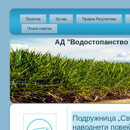
Почетна
За нас
Правна Регулатива
Плати сметка
АД "Водостопанство на Р
Previous
Previous
Next
Next
Year
Month
Year
Month
Подружница „Све
наводнети повеќ