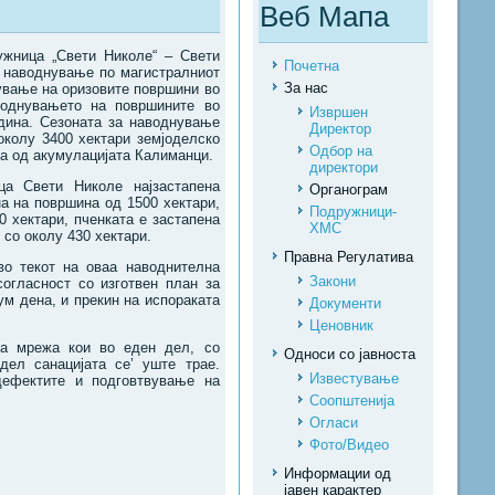
Веб Мапа
ужница „Свети Николе“ – Свети
Почетна
а наводнување по магистралниот
За нас
ејување на оризовите површини во
воднувањето на површините во
Извршен
одина. Сезоната за наводнување
Директор
околу 3400 хектари земјоделско
Одбор на
да од акумулацијата Калиманци.
директори
а Свети Николе најзастапена
Органограм
на на површина од 1500 хектари,
Подружници-
0 хектари, пченката е застапена
ХМС
 со околу 430 хектари.
Правна Регулатива
во текот на оваа наводнителна
Закони
согласност со изготвен план за
ум дена, и прекин на испораката
Документи
Ценовник
на мрежа кои во еден дел, со
Односи со јавноста
дел санацијата се’ уште трае.
Известување
ефектите и подговтвување на
Соопштенија
Огласи
Фото/Видео
Информации од
јавен карактер