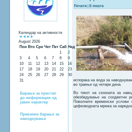
Печати
|
Е-пошта
Календар на активности
August 2026
Пон
Вто
Сре
Чет
Пет
Саб
Нед
1
2
3
4
5
6
7
8
9
10
11
12
13
14
15
16
17
18
19
20
21
22
23
24
25
26
27
28
29
30
испорака на вода за наводнувањ
31
во траење од четири дена.
Во текот на сезоната за нав
Барање за пристап
обезбедување на соодветни ре
до информации од
Поволните временски услови 
јавен карактер
цефководната мрежа за наредна
Превземи барање за
наводнување