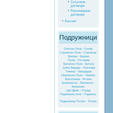
Склучени
договори
Реализирани
договори
Контакт
Подружници
Скопско Поле - Скопје
Струмичко Поле - Струмица
Берово - Берово
Полог - Гостивар
Битолско Поле - Битола
Јужен Вардар – Гевгелија
Тиквеш - Кавадарци
Прилепско Поле – Прилеп
Брегалница - Кочани
Кумановско - Липковско -
Куманово
Црн Дрим – Охрид
Радовишко поле – Радовиш
Подружница Тетово - Тетово