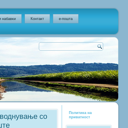
и набавки
Контакт
e-пошта
Политика на
аводнување со
приватност
ште