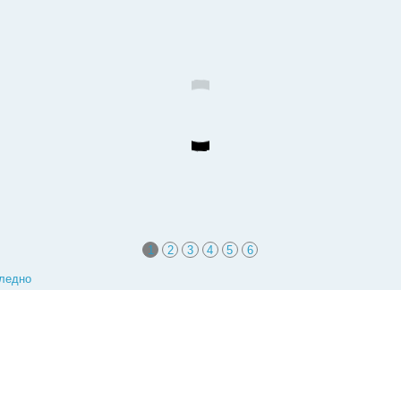
1
2
3
4
5
6
ледно