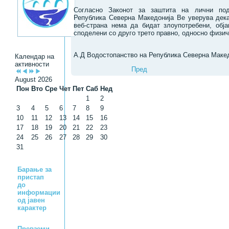
Согласно Законот за заштита на лични под
Република Северна Македонија Ве уверува дек
веб-страна нема да бидат злоупотребени, обј
споделени со друго трето правно, односно физич
А.Д Водостопанство на Република Северна Маке
Календар на
активности
Пред
August 2026
Пон
Вто
Сре
Чет
Пет
Саб
Нед
1
2
3
4
5
6
7
8
9
10
11
12
13
14
15
16
17
18
19
20
21
22
23
24
25
26
27
28
29
30
31
Барање за
пристап
до
информации
од јавен
карактер
Превземи