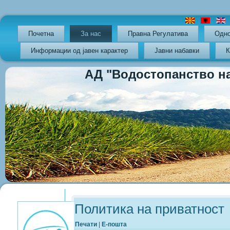
Почетна
За нас
Правна Регулатива
Oдно
Информации од јавен карактер
Јавни набавки
К
АД "Водостопанство на РС
Previous
Previous
Next
Next
Year
Month
Year
Month
Политика на приватност
Печати
|
Е-пошта