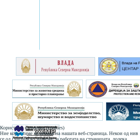
Користиме колачиња (cookies)
Ние користиме колачиња на нашата веб-страница. Некои од нив
се од суштинско значење за работата на страницата, додека