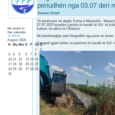
periudhën nga 03.07 deri 
Stampa
|
Email
Të punësuarit në degën Fusha e Manastirit - Manast
07.07.2023 kryejtën çastrim të kanalit të XIII -të kull
No event in
kullues në afërsi të f.Bistricë.
the calendar
Në bashkangjitje janë fotografitë nga puna në terren.
August 2026
Fotografi gjatë kohës së pastrimit të kanalit të XIII- 
H
Ma
Mer
E
P
Sh
D
1
2
3
4
5
6
7
8
9
10
11
12
13
14
15
16
17
18
19
20
21
22
23
24
25
26
27
28
29
30
31