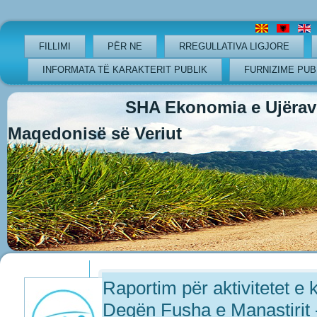
FILLIMI
PËR NE
RREGULLATIVA LIGJORE
INFORMATA TË KARAKTERIT PUBLIK
FURNIZIME PUB
SHA Ekonomia e Ujërave
Maqedonisë së Veriut
Previous
Previous
Next
Next
Year
Month
Year
Month
Raportim për aktivitetet e 
Degën Fusha e Manastirit 