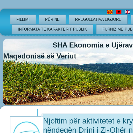
FILLIMI
PËR NE
RREGULLATIVA LIGJORE
INFORMATA TË KARAKTERIT PUBLIK
FURNIZIME PUB
SHA Ekonomia e Ujërave
Maqedonisë së Veriut
Previous
Previous
Next
Next
Year
Month
Year
Month
Njoftim për aktivitetet e kr
nëndegën Drini i Zi-Ohër n