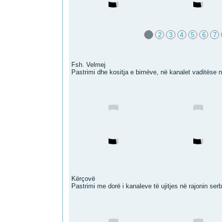
1
2
3
4
5
6
7
Fsh. Velmej
Pastrimi dhe kositja e bimëve, në kanalet vaditëse në
Kërçovë
Pastrimi me dorë i kanaleve të ujitjes në rajonin ser