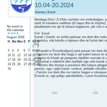
10.04-20.2024
Stampa
|
Email
Nëndega Drini i Zi-Ohër vazhdon me mirëmbajtjen, pas
rrjetit të kanaleve vaditëse (të hapur dhe të mbyllur
No event in
pandërprerë me ujë të tokave bujqësore, për vitin e
the calendar
Fsh. Kosel
Kanali i Lloisht- es është pastruar me dorë dhe meka
August 2026
Koselska, mbi këndin e lojërave dhe në fushë deri në 
H
Ma
Mer
E
P
Sh
D
km.
1
2
3
4
5
6
7
8
9
Në kanalin e Ërvenikut(pusi) janë punuar me dorë di
- Pastrimi me dorë dhe heqja e një kalimi betoni të 
10
11
12
13
14
15
16
shtëpive të fshatit që pengonte rrjedhën normale të u
17
18
19
20
21
22
23
mbeturinat e ndërtimit dhe rrjedhjet nga vetë kanali 
24
25
26
27
28
29
30
- Pastrimi dhe thyerja e pusetave dhe tubave përgja
31
presion, nga i njëjti kanal i venikut, përballë shkollës
- Pastrim me dorë dhe me traktor heqjen e rrënojave d
Ërvenik-ut, nga pellgu ujëmbledhës i Lumit Koselska,