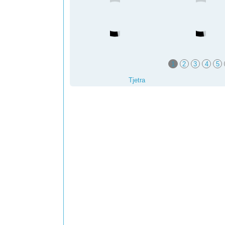
1
2
3
4
5
Tjetra