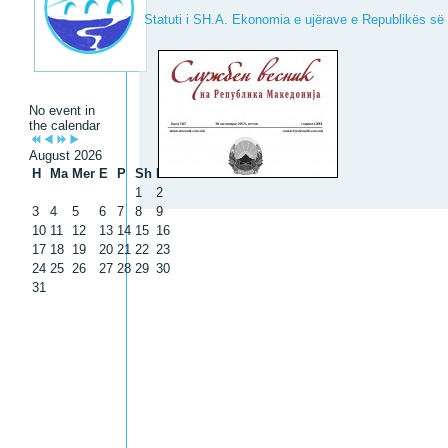
Statuti i SH.A. Ekonomia e ujërave e Republikës s
No event in
the calendar
August 2026
H
Ma
Mer
E
P
Sh
D
1
2
3
4
5
6
7
8
9
10
11
12
13
14
15
16
17
18
19
20
21
22
23
24
25
26
27
28
29
30
31