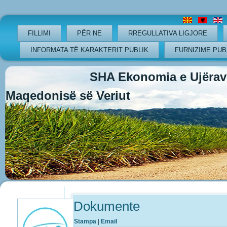
FILLIMI
PËR NE
RREGULLATIVA LIGJORE
INFORMATA TË KARAKTERIT PUBLIK
FURNIZIME PUB
SHA Ekonomia e Ujërave
Maqedonisë së Veriut
Previous
Previous
Next
Next
Year
Month
Year
Month
Dokumente
Stampa
|
Email