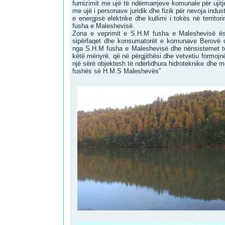
furnizimit me ujë të ndërmarrjeve komunale për ujitj
me ujë i personave juridik dhe fizik për nevoja indust
e energjisë elektrike dhe kullimi i tokës në territo
fusha e Maleshevisë.
Zona e veprimit e S.H.M fusha e Maleshevisë ësh
sipërfaqet dhe konsumatorët e komunave Berovë 
nga S.H.M fusha e Maleshevisë dhe nënsistemet të t
këtë mënyrë, që në përgjithësi dhe vetvetiu formojnë
një sërë objektesh të ndërlidhura hidroteknike dhe men
fushës së H.M.S Maleshevës”