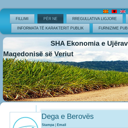
FILLIMI
PËR NE
RREGULLATIVA LIGJORE
INFORMATA TË KARAKTERIT PUBLIK
FURNIZIME PUB
SHA Ekonomia e Ujërave
Maqedonisë së Veriut
Previous
Previous
Next
Next
Year
Month
Year
Month
Dega e Berovës
Stampa
|
Email