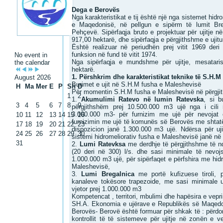
Dega e Berovës
Nga karakteristikat e tij është një nga sistemet hid
e Maqedonisë, në pellgun e sipërm të lumit Br
Pehçevë. Sipërfaqja bruto e projektuar për ujitje 
917,00 hektarë, dhe sipërfaqja e përgjithshme e ujitu
Është realizuar në periudhën prej vitit 1969 der
funksion në fund të vitit 1974.
No event in
Nga sipërfaqja e mundshme për ujitje, mesatarish
the calendar
hektarë.
1. Përshkrim dhe karakteristikat teknike të S.H.
August 2026
Burimet e ujit në S.H.M fusha e Maleshevisë
H
Ma
Mer
E
P
Sh
D
Për momentin S.H.M fusha e Maleshevisë në përgjith
1
2
1.
Akumulimi Ratevo në lumin Ratevska
, si b
3
4
5
6
7
8
9
përgjithshëm prej 10.500.000 m3 ujë nga i cil
3.000.000 m3- për furnizim me ujë për nevoj
10
11
12
13
14
15
16
furnizimin me ujë të komunës së Berovës me shtatë
17
18
19
20
21
22
23
dispozicion janë 1.300.000 m3 ujë. Ndërsa për uji
24
25
26
27
28
29
30
sistemi hidromeliorativ fusha e Maleshevisë janë në
31
2.
Lumi Ratevksa
me derdhje të përgjithshme të n
(20 deri në 300) l/s. dhe sasi minimale të nevojs
1.000.000 m3 ujë, për sipërfaqet e përfshira me hi
Maleshevisë,
3.
Lumi Bregalnica
me portë kufizuese tiroli, p
kanaleve tokësore trapezoide, me sasi minimale uj
vjetor prej 1.000.000 m3
Kompetencat , territori, mbulimi dhe hapësira e vep
SH.A. Ekonomia e ujërave e Republikës së Maqedon
Berovës- Berovë është formuar për shkak të : përdor
kontrollit të të sistemeve për ujitje në zonën e vep