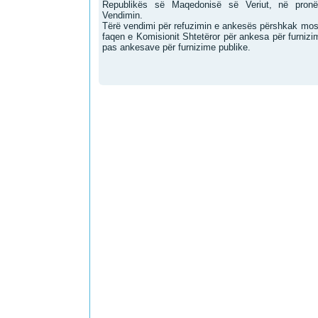
Republikës së Maqedonisë së Veriut, në pronës
Vendimin.
Tërë vendimi për refuzimin e ankesës përshkak mos
faqen e Komisionit Shtetëror për ankesa për furnizim
pas ankesave për furnizime publike.