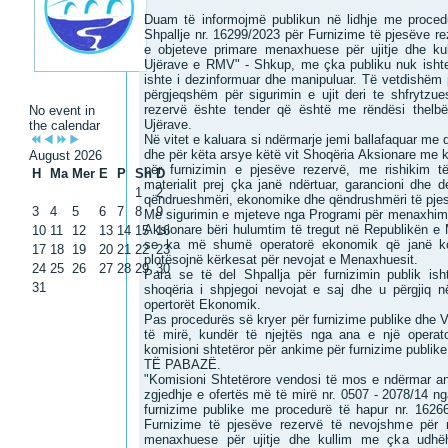
Duam të informojmë publikun në lidhje me procedu
Shpallje nr. 16299/2023 për Furnizime të pjesëve r
e objeteve primare menaxhuese për ujitje dhe 
Ujërave e RMV" - Shkup, me çka publiku nuk ishte t
ishte i dezinformuar dhe manipuluar. Të vetdishëm pë
përgjeqshëm për sigurimin e ujit deri te shfrytzue
rezervë ështe tender që është me rëndësi thel
No event in
Ujërave.
the calendar
Në vitet e kaluara si ndërmarje jemi ballafaquar me d
dhe për këta arsye këtë vit Shoqëria Aksionare me ku
August 2026
për furnizimin e pjesëve rezervë, me rishikim të 
H
Ma
Mer
E
P
Sh
D
materialit prej çka janë ndërtuar, garancioni dhe d
1
2
qëndrueshmëri, ekonomike dhe qëndrushmëri të pjes
3
4
5
6
7
8
9
Me sigurimin e mjeteve nga Programi për menaxhim
Aksionare bëri hulumtim të tregut në Republikën e
10
11
12
13
14
15
16
se ka më shumë operatorë ekonomik që janë k
17
18
19
20
21
22
23
plotësojnë kërkesat për nevojat e Menaxhuesit.
24
25
26
27
28
29
30
Para se të del Shpallja për furnizimin publik ish
31
shoqëria i shpjegoi nevojat e saj dhe u përgjiq n
opertorët Ekonomik.
Pas procedurës së kryer për furnizime publike dhe V
të mirë, kundër të njejtës nga ana e një opera
komisioni shtetëror për ankime për furnizime p
TË PABAZË.
"Komisioni Shtetërore vendosi të mos e ndërmar an
zgjedhje e ofertës më të mirë nr. 0507 - 2078/14 ng
furnizime publike me procedurë të hapur nr. 16266
Furnizime të pjesëve rezervë të nevojshme për 
menaxhuese për ujitje dhe kullim me çka udh