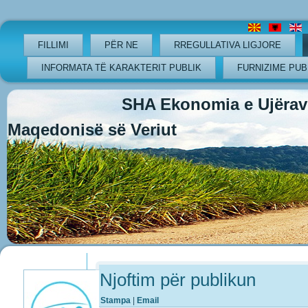
FILLIMI
PËR NE
RREGULLATIVA LIGJORE
INFORMATA TË KARAKTERIT PUBLIK
FURNIZIME PUB
SHA Ekonomia e Ujërave
Maqedonisë së Veriut
Previous
Previous
Next
Next
Year
Month
Year
Month
Njoftim për publikun
Stampa
|
Email