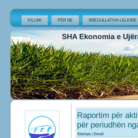
FILLIMI
PËR NE
RREGULLATIVA LIGJORE
SHA Ekonomia e Ujëra
Previous
Previous
Next
Next
Year
Month
Year
Month
Raportim për akt
për periudhën ng
Stampa
|
Email