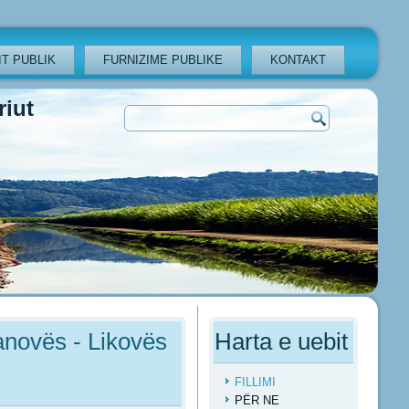
T PUBLIK
FURNIZIME PUBLIKE
KONTAKT
iut
anovës - Likovës
Harta e uebit
FILLIMI
PËR NE