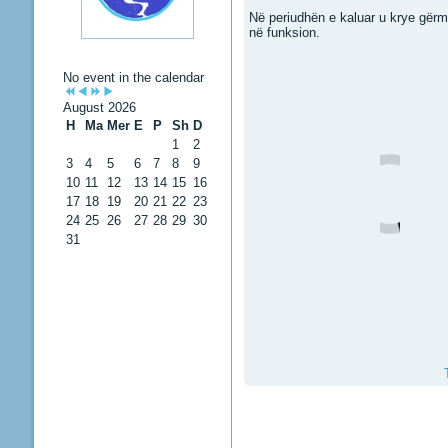
Në periudhën e kaluar u krye gërm
në funksion.
No event in the calendar
August 2026
H
Ma
Mer
E
P
Sh
D
1
2
3
4
5
6
7
8
9
10
11
12
13
14
15
16
17
18
19
20
21
22
23
24
25
26
27
28
29
30
31