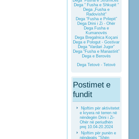
Dega “Fusha e Strumicës”
Dega “ Fusha e Shkupit “
Dega „Fusha e
Radovishit“
Dega “Fusha e Prilepit”
Dega Drini i Zi - Ohër
Dega Fusha e
Kumanovës
Dega Bregalnica Koçani
Dega e Pologut - Gostivar
Dega “Vardari Jugor”
Dega “Fusha e Manastirit”
Dega e Berovës
Dega Tetovë - Tetovë
Postimet e
fundit
Njoftim për aktivitetet
e kryera në terren në
nëndegën Drini i Zi-
Ohër në periudhën
prej 10.04-20.2024
Njoftim për punën e
nëndegës "Shën