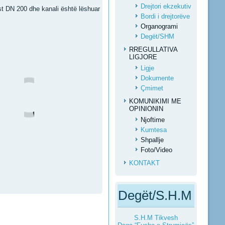
Drejtori ekzekutiv
st DN 200 dhe kanali është lëshuar
Bordi i drejtorëve
Organogrami
Degët/SHM
RREGULLATIVA
LIGJORE
Ligje
Dokumente
Çmimet
KOMUNIKIMI ME
OPINIONIN
Njoftime
Kumtesa
Shpallje
Foto/Video
KONTAKT
Degët/S.H.M
S.H.M Tikvesh