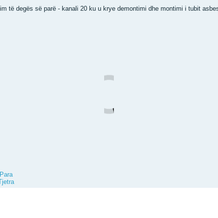
im të degës së parë - kanali 20 ku u krye demontimi dhe montimi i tubit asbe
Para
Tjetra